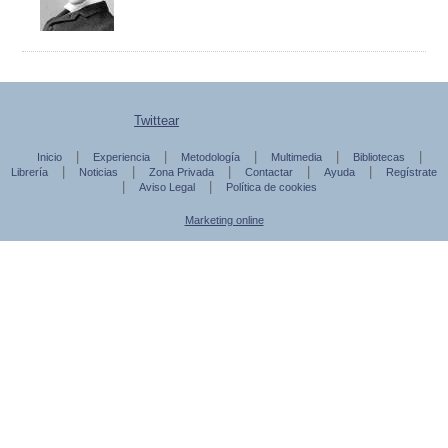
Twittear
|
|
|
|
|
Inicio
Experiencia
Metodología
Multimedia
Bibliotecas
|
|
|
|
|
Librería
Noticias
Zona Privada
Contactar
Ayuda
Regístrate
|
|
Aviso Legal
Política de cookies
Marketing online