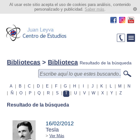
Al usar este sitio acepta el uso de cookies para análisis, contenido
personalizado y publicidad.
Saber más
.
Bibliotecas
>
Biblioteca
Resultado de la búsqueda
A
|
B
|
C
|
D
|
E
|
F
|
G
|
H
|
I
|
J
|
K
|
L
|
M
|
N
|
Ñ
|
O
|
P
|
Q
|
R
|
S
|
T
|
U
|
V
|
W
|
X
|
Y
|
Z
Resultado de la búsqueda
16/02/2012
Tesla
>
Ver Más