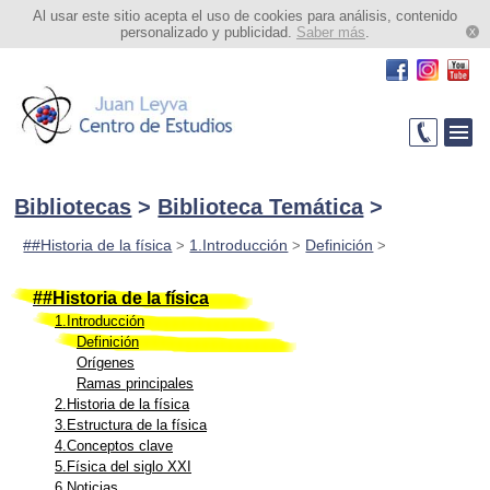
Al usar este sitio acepta el uso de cookies para análisis, contenido
personalizado y publicidad.
Saber más
.
Bibliotecas
>
Biblioteca Temática
>
##Historia de la física
1.Introducción
Definición
>
>
>
##Historia de la física
1.Introducción
Definición
Orígenes
Ramas principales
2.Historia de la física
3.Estructura de la física
4.Conceptos clave
5.Física del siglo XXI
6.Noticias